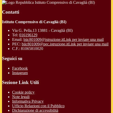
Istituto Comprensivo di Cavaglià (BI)
Contatti
Istituto Comprensivo di Cavaglià (BI)
Via G. Pella,13 13881 - Cavaglià (BI)
Tel:
016196129
Email:
biic801009@istruzione.it
Link per inviare una mail
PEC:
biic801009@pec.istruzione.it
Link per inviare una mail
C.F.: 81065810020
Seguici su
Facebook
Instagram
Sezione Link Utili
Cookie policy
Note legali
Informativa Privacy
Ufficio Relazioni con il Pubblico
Dichiarazione di accessibilità