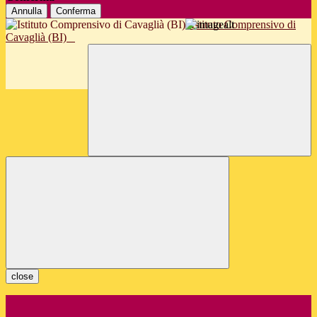
Annulla
Conferma
Istituto Comprensivo di
Cavaglià (BI)
close