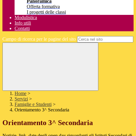
Panoramica
Offerta formativa
I progetti delle classi
Modulistica
Info utili
Contatti
Campo di ricerca per le pagine del sito
Home
>
Servizi
>
Famiglie e Studenti
>
Orientamento 3^ Secondaria
Orientamento 3^ Secondaria
Notizie, link, date degli open day riguardanti gli Istituti Secondari di