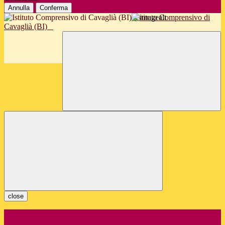
Annulla
Conferma
Istituto Comprensivo di
Cavaglià (BI)
close