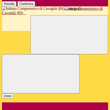
Annulla
Conferma
Istituto Comprensivo di
Cavaglià (BI)
close