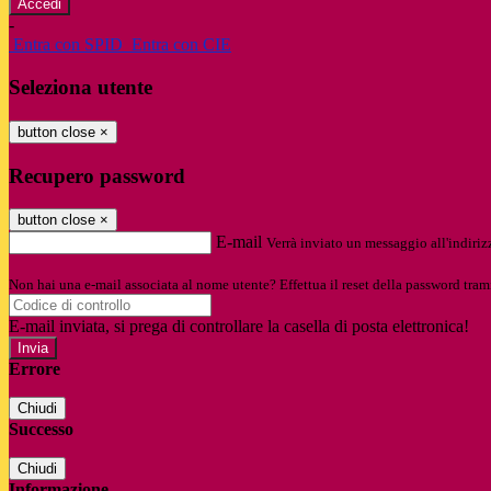
-
Entra con SPID
Entra con CIE
Seleziona utente
button close
×
Recupero password
button close
×
E-mail
Verrà inviato un messaggio all'indirizz
Non hai una e-mail associata al nome utente? Effettua il reset della password tram
E-mail inviata, si prega di controllare la casella di posta elettronica!
Errore
Chiudi
Successo
Chiudi
Informazione