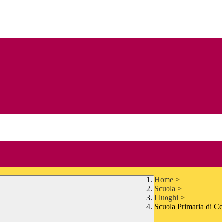
Home
>
Scuola
>
I luoghi
>
Scuola Primaria di Ce