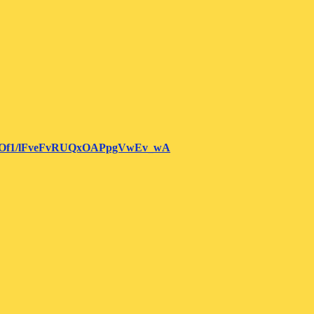
SUPOf1/lFveFvRUQxOAPpgVwEv_wA