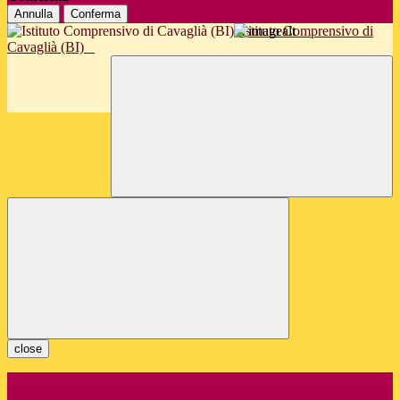
Annulla
Conferma
Istituto Comprensivo di
Cavaglià (BI)
close