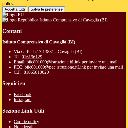
policy.
Accetta tutti
Salva le preferenze
Istituto Comprensivo di Cavaglià (BI)
Contatti
Istituto Comprensivo di Cavaglià (BI)
Via G. Pella,13 13881 - Cavaglià (BI)
Tel:
016196129
Email:
biic801009@istruzione.it
Link per inviare una mail
PEC:
biic801009@pec.istruzione.it
Link per inviare una mail
C.F.: 81065810020
Seguici su
Facebook
Instagram
Sezione Link Utili
Cookie policy
Note legali