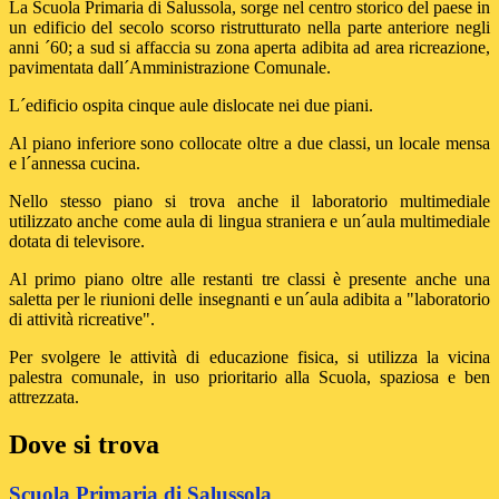
La Scuola Primaria di Salussola, sorge nel centro storico del paese in
un edificio del secolo scorso ristrutturato nella parte anteriore negli
anni ´60; a sud si affaccia su zona aperta adibita ad area ricreazione,
pavimentata dall´Amministrazione Comunale.
L´edificio ospita cinque aule dislocate nei due piani.
Al piano inferiore sono collocate oltre a due classi, un locale mensa
e l´annessa cucina.
Nello stesso piano si trova anche il laboratorio multimediale
utilizzato anche come aula di lingua straniera e un´aula multimediale
dotata di televisore.
Al primo piano oltre alle restanti tre classi è presente anche una
saletta per le riunioni delle insegnanti e un´aula adibita a "laboratorio
di attività ricreative".
Per svolgere le attività di educazione fisica, si utilizza la vicina
palestra comunale, in uso prioritario alla Scuola, spaziosa e ben
attrezzata.
Dove si trova
Scuola Primaria di Salussola