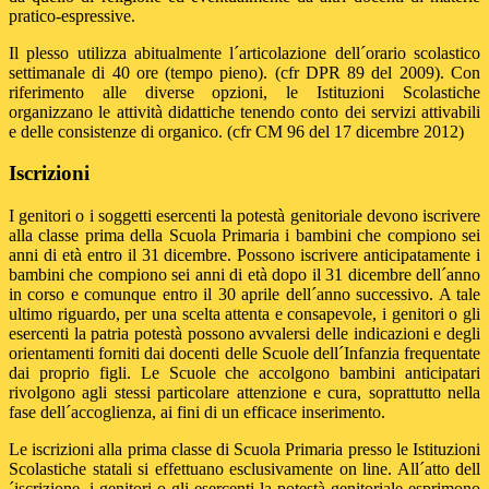
pratico-espressive.
Il plesso utilizza abitualmente l´articolazione dell´orario scolastico
settimanale di 40 ore (tempo pieno). (cfr DPR 89 del 2009). Con
riferimento alle diverse opzioni, le Istituzioni Scolastiche
organizzano le attività didattiche tenendo conto dei servizi attivabili
e delle consistenze di organico. (cfr CM 96 del 17 dicembre 2012)
Iscrizioni
I genitori o i soggetti esercenti la potestà genitoriale devono iscrivere
alla classe prima della Scuola Primaria i bambini che compiono sei
anni di età entro il 31 dicembre. Possono iscrivere anticipatamente i
bambini che compiono sei anni di età dopo il 31 dicembre dell´anno
in corso e comunque entro il 30 aprile dell´anno successivo. A tale
ultimo riguardo, per una scelta attenta e consapevole, i genitori o gli
esercenti la patria potestà possono avvalersi delle indicazioni e degli
orientamenti forniti dai docenti delle Scuole dell´Infanzia frequentate
dai proprio figli. Le Scuole che accolgono bambini anticipatari
rivolgono agli stessi particolare attenzione e cura, soprattutto nella
fase dell´accoglienza, ai fini di un efficace inserimento.
Le iscrizioni alla prima classe di Scuola Primaria presso le Istituzioni
Scolastiche statali si effettuano esclusivamente on line. All´atto dell
´iscrizione, i genitori o gli esercenti la potestà genitoriale esprimono