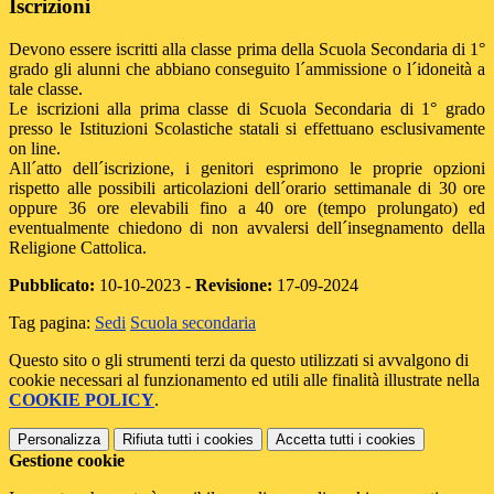
Iscrizioni
Devono essere iscritti alla classe prima della Scuola Secondaria di 1°
grado gli alunni che abbiano conseguito l´ammissione o l´idoneità a
tale classe.
Le iscrizioni alla prima classe di Scuola Secondaria di 1° grado
presso le Istituzioni Scolastiche statali si effettuano esclusivamente
on line.
All´atto dell´iscrizione, i genitori esprimono le proprie opzioni
rispetto alle possibili articolazioni dell´orario settimanale di 30 ore
oppure 36 ore elevabili fino a 40 ore (tempo prolungato) ed
eventualmente chiedono di non avvalersi dell´insegnamento della
Religione Cattolica.
Pubblicato:
10-10-2023 -
Revisione:
17-09-2024
Tag pagina:
Sedi
Scuola secondaria
Questo sito o gli strumenti terzi da questo utilizzati si avvalgono di
cookie necessari al funzionamento ed utili alle finalità illustrate nella
COOKIE POLICY
.
Personalizza
Rifiuta tutti
i cookies
Accetta tutti
i cookies
Gestione cookie