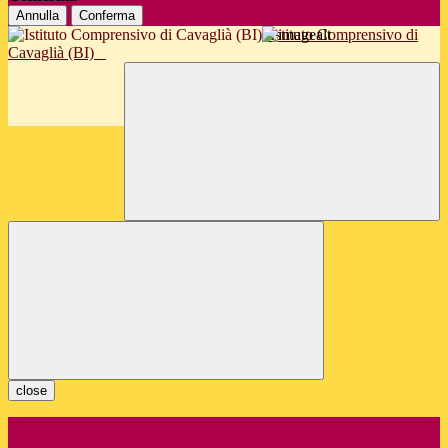
Annulla
Conferma
Istituto Comprensivo di
Cavaglià (BI)
close