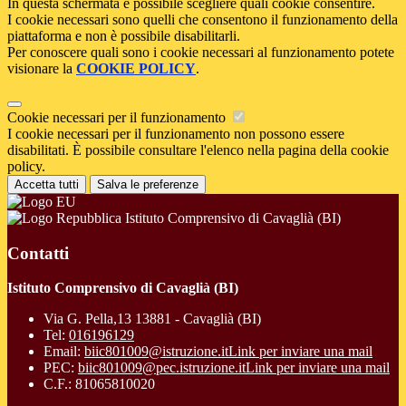
In questa schermata è possibile scegliere quali cookie consentire.
I cookie necessari sono quelli che consentono il funzionamento della
piattaforma e non è possibile disabilitarli.
Per conoscere quali sono i cookie necessari al funzionamento potete
visionare la
COOKIE POLICY
.
Cookie necessari per il funzionamento
I cookie necessari per il funzionamento non possono essere
disabilitati. È possibile consultare l'elenco nella pagina della cookie
policy.
Accetta tutti
Salva le preferenze
Istituto Comprensivo di Cavaglià (BI)
Contatti
Istituto Comprensivo di Cavaglià (BI)
Via G. Pella,13 13881 - Cavaglià (BI)
Tel:
016196129
Email:
biic801009@istruzione.it
Link per inviare una mail
PEC:
biic801009@pec.istruzione.it
Link per inviare una mail
C.F.: 81065810020