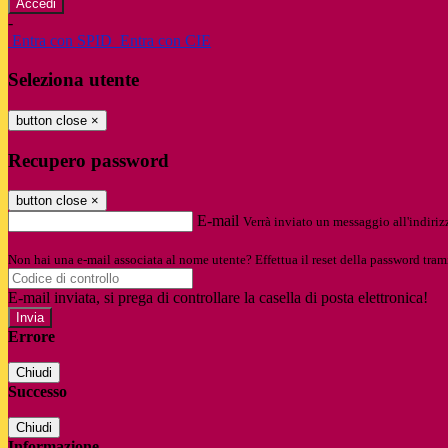
-
Entra con SPID
Entra con CIE
Seleziona utente
button close
×
Recupero password
button close
×
E-mail
Verrà inviato un messaggio all'indirizz
Non hai una e-mail associata al nome utente? Effettua il reset della password tram
E-mail inviata, si prega di controllare la casella di posta elettronica!
Errore
Chiudi
Successo
Chiudi
Informazione