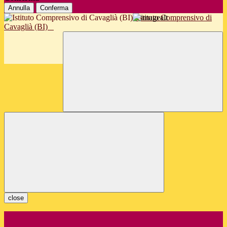
Annulla
Conferma
Istituto Comprensivo di
Cavaglià (BI)
close