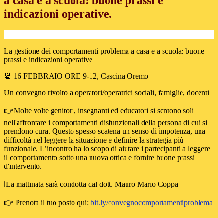
a casa e a scuola: buone prassi e
indicazioni operative.
La gestione dei comportamenti problema a casa e a scuola: buone
prassi e indicazioni operative
📆
16 FEBBRAIO ORE 9-12, Cascina Oremo
Un convegno rivolto a operatori/operatrici sociali, famiglie, docenti
👉
Molte volte genitori, insegnanti ed educatori si sentono soli
nell'affrontare i comportamenti disfunzionali della persona di cui si
prendono cura. Questo spesso scatena un senso di impotenza, una
difficoltà nel leggere la situazione e definire la strategia più
funzionale. L’incontro ha lo scopo di aiutare i partecipanti a leggere
il comportamento sotto una nuova ottica e fornire buone prassi
d'intervento.
ℹ️
La mattinata sarà condotta dal dott. Mauro Mario Coppa
👉
Prenota il tuo posto qui:
bit.ly/convegnocomportamentiproblema