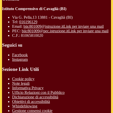
Istituto Comprensivo di Cavaglià (BI)
Via G. Pella,13 13881 - Cavaglià (BI)
Tel:
016196129
Email:
biic801009@istruzione.it
Link per inviare una mail
PEC:
biic801009@pec.istruzione.it
Link per inviare una mail
C.F.: 81065810020
Seguici su
Facebook
Instagram
Sezione Link Utili
Cookie policy
Note legali
Informativa Privacy
Ufficio Relazioni con il Pubblico
Dichiarazione di accessibilità
Obiettivi di accessibilità
Whistleblowing
Gestione consensi cookie