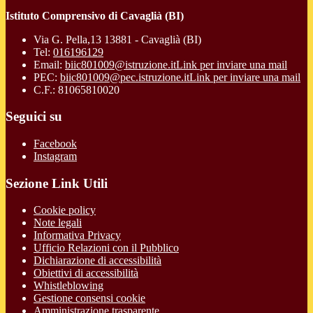
Istituto Comprensivo di Cavaglià (BI)
Via G. Pella,13 13881 - Cavaglià (BI)
Tel:
016196129
Email:
biic801009@istruzione.it
Link per inviare una mail
PEC:
biic801009@pec.istruzione.it
Link per inviare una mail
C.F.: 81065810020
Seguici su
Facebook
Instagram
Sezione Link Utili
Cookie policy
Note legali
Informativa Privacy
Ufficio Relazioni con il Pubblico
Dichiarazione di accessibilità
Obiettivi di accessibilità
Whistleblowing
Gestione consensi cookie
Amministrazione trasparente