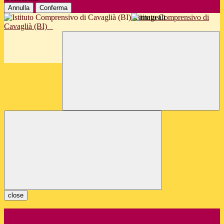
Annulla
Conferma
Istituto Comprensivo di
Cavaglià (BI)
close