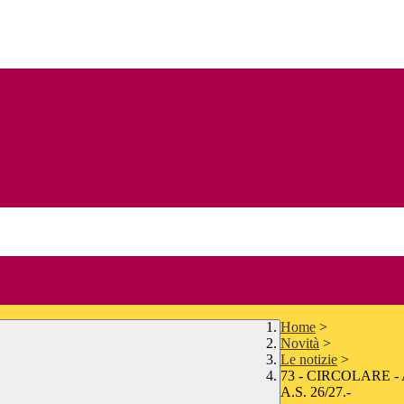
Home
>
Novità
>
Le notizie
>
73 - CIRCOLARE 
A.S. 26/27.-