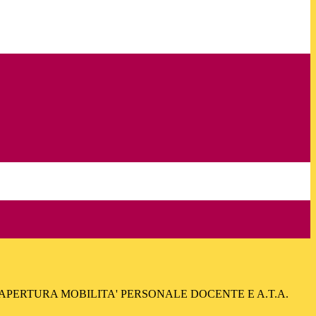
- APERTURA MOBILITA' PERSONALE DOCENTE E A.T.A.