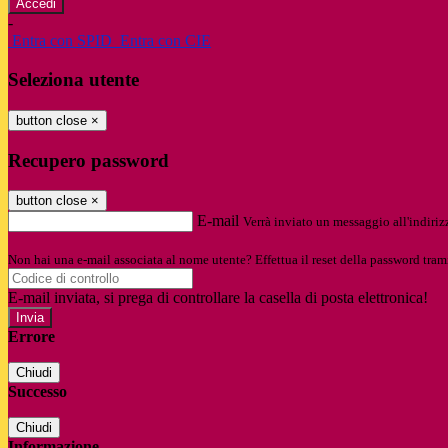
-
Entra con SPID
Entra con CIE
Seleziona utente
button close
×
Recupero password
button close
×
E-mail
Verrà inviato un messaggio all'indirizz
Non hai una e-mail associata al nome utente? Effettua il reset della password tram
E-mail inviata, si prega di controllare la casella di posta elettronica!
Errore
Chiudi
Successo
Chiudi
Informazione