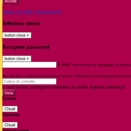
-
Entra con SPID
Entra con CIE
Seleziona utente
button close
×
Recupero password
button close
×
E-mail
Verrà inviato un messaggio all'indirizz
Non hai una e-mail associata al nome utente? Effettua il reset della password tram
E-mail inviata, si prega di controllare la casella di posta elettronica!
Errore
Chiudi
Successo
Chiudi
Informazione