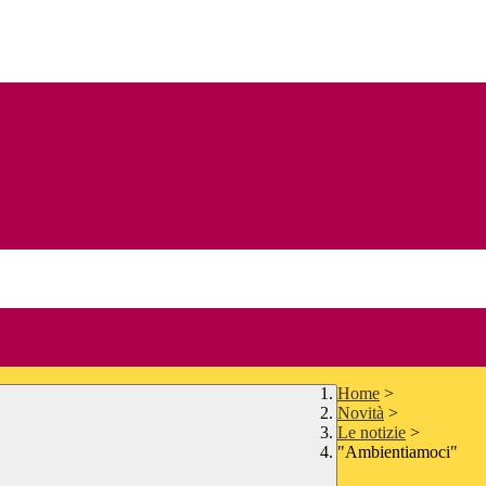
Home
>
Novità
>
Le notizie
>
"Ambientiamoci"