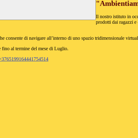
"Ambientiam
Il nostro istituto in o
prodotti dai ragazzi e
ne che consente di navigare all’interno di uno spazio tridimensionale vir
e fino al termine del mese di Luglio.
re=3765199164441754514