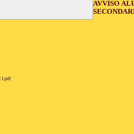
AVVISO AL
SECONDARIE
.pdf