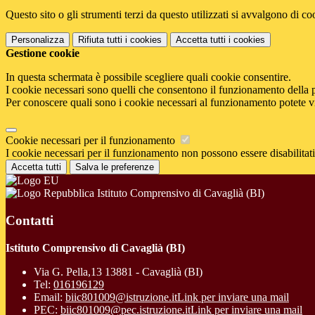
Questo sito o gli strumenti terzi da questo utilizzati si avvalgono di coo
Personalizza
Rifiuta tutti
i cookies
Accetta tutti
i cookies
Gestione cookie
In questa schermata è possibile scegliere quali cookie consentire.
I cookie necessari sono quelli che consentono il funzionamento della pi
Per conoscere quali sono i cookie necessari al funzionamento potete v
Cookie necessari per il funzionamento
I cookie necessari per il funzionamento non possono essere disabilitati.
Accetta tutti
Salva le preferenze
Istituto Comprensivo di Cavaglià (BI)
Contatti
Istituto Comprensivo di Cavaglià (BI)
Via G. Pella,13 13881 - Cavaglià (BI)
Tel:
016196129
Email:
biic801009@istruzione.it
Link per inviare una mail
PEC:
biic801009@pec.istruzione.it
Link per inviare una mail