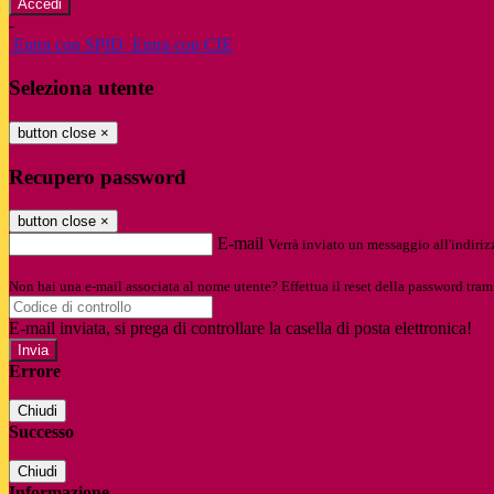
-
Entra con SPID
Entra con CIE
Seleziona utente
button close
×
Recupero password
button close
×
E-mail
Verrà inviato un messaggio all'indirizz
Non hai una e-mail associata al nome utente? Effettua il reset della password tram
E-mail inviata, si prega di controllare la casella di posta elettronica!
Errore
Chiudi
Successo
Chiudi
Informazione