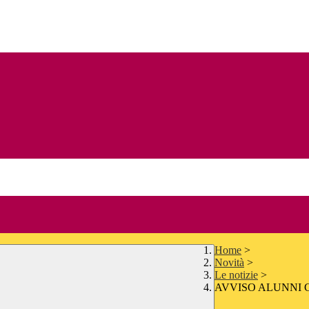
Home
>
Novità
>
Le notizie
>
AVVISO ALUNNI 