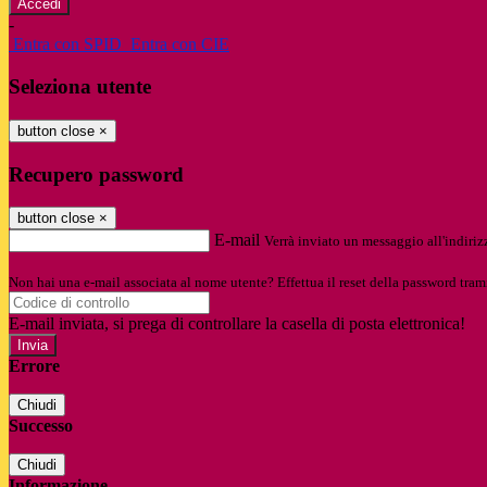
-
Entra con SPID
Entra con CIE
Seleziona utente
button close
×
Recupero password
button close
×
E-mail
Verrà inviato un messaggio all'indirizz
Non hai una e-mail associata al nome utente? Effettua il reset della password tram
E-mail inviata, si prega di controllare la casella di posta elettronica!
Errore
Chiudi
Successo
Chiudi
Informazione