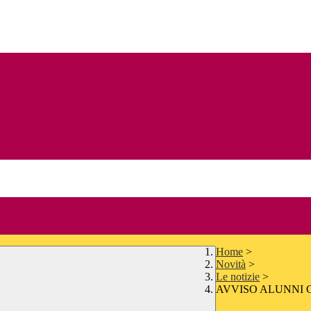
Home
>
Novità
>
Le notizie
>
AVVISO ALUNNI 