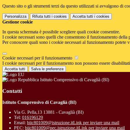
Questo sito o gli strumenti terzi da questo utilizzati si avvalgono di coo
Personalizza
Rifiuta tutti
i cookies
Accetta tutti
i cookies
Gestione cookie
In questa schermata è possibile scegliere quali cookie consentire.
I cookie necessari sono quelli che consentono il funzionamento della pi
Per conoscere quali sono i cookie necessari al funzionamento potete v
Cookie necessari per il funzionamento
I cookie necessari per il funzionamento non possono essere disabilitati.
Accetta tutti
Salva le preferenze
Istituto Comprensivo di Cavaglià (BI)
Contatti
Istituto Comprensivo di Cavaglià (BI)
Via G. Pella,13 13881 - Cavaglià (BI)
Tel:
016196129
Email:
biic801009@istruzione.it
Link per inviare una mail
PEC:
biic801009@pec.istruzione.it
Link per inviare una mail