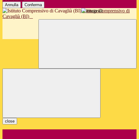
Annulla
Conferma
Istituto Comprensivo di
Cavaglià (BI)
close