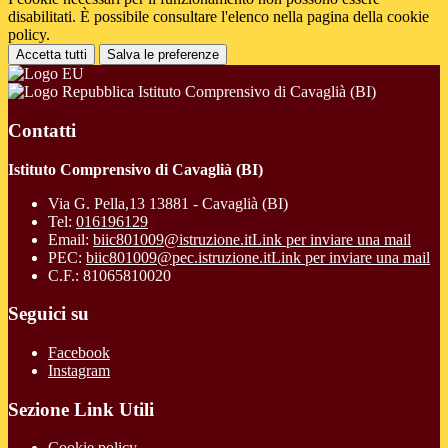
disabilitati. È possibile consultare l'elenco nella pagina della cookie
policy.
Accetta tutti
Salva le preferenze
Istituto Comprensivo di Cavaglià (BI)
Contatti
Istituto Comprensivo di Cavaglià (BI)
Via G. Pella,13 13881 - Cavaglià (BI)
Tel:
016196129
Email:
biic801009@istruzione.it
Link per inviare una mail
PEC:
biic801009@pec.istruzione.it
Link per inviare una mail
C.F.: 81065810020
Seguici su
Facebook
Instagram
Sezione Link Utili
Cookie policy