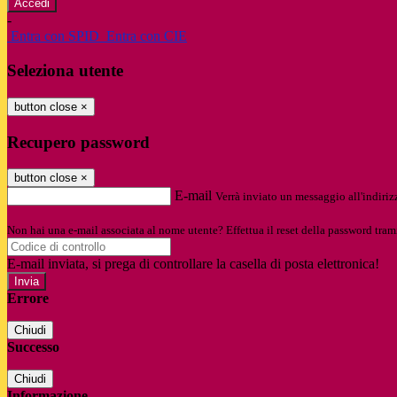
-
Entra con SPID
Entra con CIE
Seleziona utente
button close
×
Recupero password
button close
×
E-mail
Verrà inviato un messaggio all'indirizz
Non hai una e-mail associata al nome utente? Effettua il reset della password tram
E-mail inviata, si prega di controllare la casella di posta elettronica!
Errore
Chiudi
Successo
Chiudi
Informazione