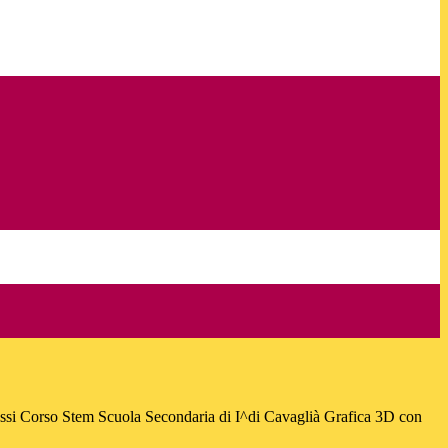
i Corso Stem Scuola Secondaria di I^di Cavaglià Grafica 3D con