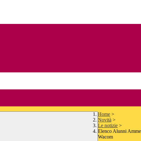
Home
>
Novità
>
Le notizie
>
Elenco Alunni Ammess
Wacom