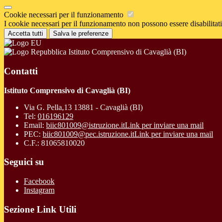
Cookie necessari per il funzionamento
I cookie necessari per il funzionamento non possono essere disabilitati.
Accetta tutti
Salva le preferenze
Istituto Comprensivo di Cavaglià (BI)
Contatti
Istituto Comprensivo di Cavaglià (BI)
Via G. Pella,13 13881 - Cavaglià (BI)
Tel:
016196129
Email:
biic801009@istruzione.it
Link per inviare una mail
PEC:
biic801009@pec.istruzione.it
Link per inviare una mail
C.F.: 81065810020
Seguici su
Facebook
Instagram
Sezione Link Utili