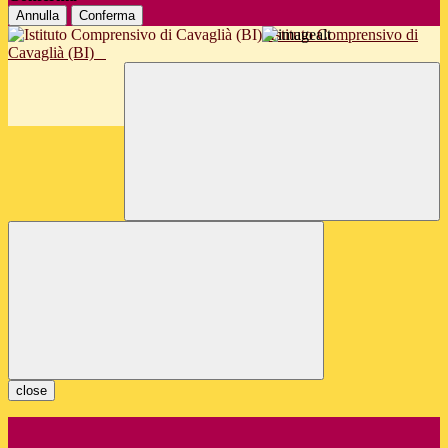
Annulla
Conferma
Istituto Comprensivo di
Cavaglià (BI)
close