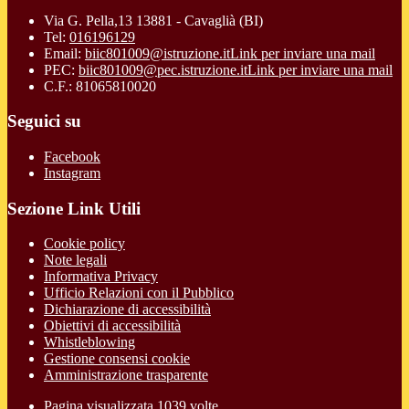
Via G. Pella,13 13881 - Cavaglià (BI)
Tel:
016196129
Email:
biic801009@istruzione.it
Link per inviare una mail
PEC:
biic801009@pec.istruzione.it
Link per inviare una mail
C.F.: 81065810020
Seguici su
Facebook
Instagram
Sezione Link Utili
Cookie policy
Note legali
Informativa Privacy
Ufficio Relazioni con il Pubblico
Dichiarazione di accessibilità
Obiettivi di accessibilità
Whistleblowing
Gestione consensi cookie
Amministrazione trasparente
Pagina visualizzata
1039
volte