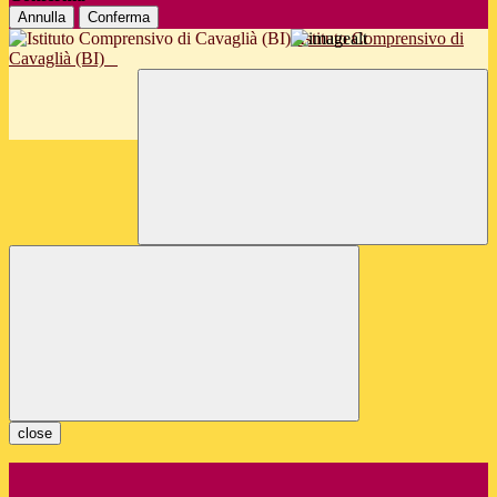
Annulla
Conferma
Istituto Comprensivo di
Cavaglià (BI)
close