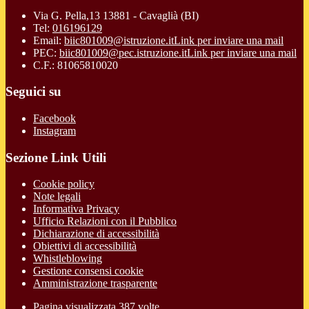
Via G. Pella,13 13881 - Cavaglià (BI)
Tel:
016196129
Email:
biic801009@istruzione.it
Link per inviare una mail
PEC:
biic801009@pec.istruzione.it
Link per inviare una mail
C.F.: 81065810020
Seguici su
Facebook
Instagram
Sezione Link Utili
Cookie policy
Note legali
Informativa Privacy
Ufficio Relazioni con il Pubblico
Dichiarazione di accessibilità
Obiettivi di accessibilità
Whistleblowing
Gestione consensi cookie
Amministrazione trasparente
Pagina visualizzata
387
volte