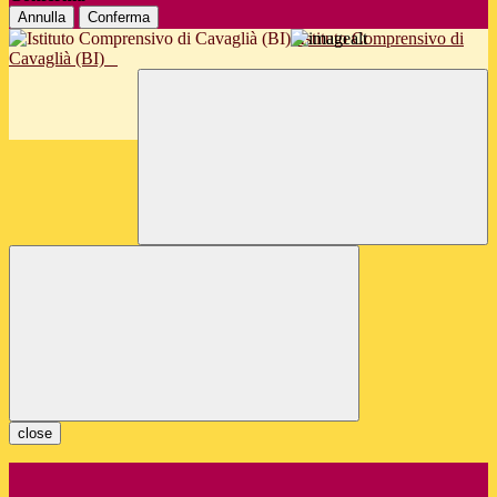
Annulla
Conferma
Istituto Comprensivo di
Cavaglià (BI)
close