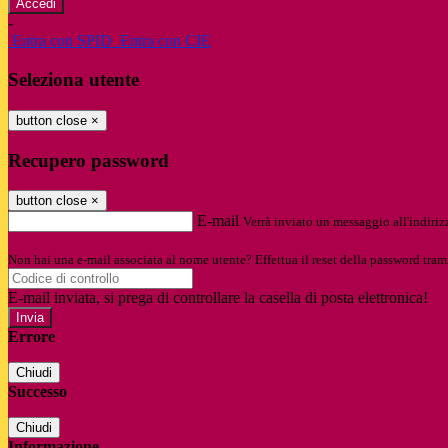
-
Entra con SPID
Entra con CIE
Seleziona utente
button close
×
Recupero password
button close
×
E-mail
Verrà inviato un messaggio all'indirizz
Non hai una e-mail associata al nome utente? Effettua il reset della password tram
E-mail inviata, si prega di controllare la casella di posta elettronica!
Errore
Chiudi
Successo
Chiudi
Informazione