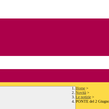
Home
>
Novità
>
Le notizie
>
PONTE del 2 Giugno_ 