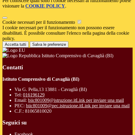
Per conoscere quali sono i cookie necessari al funzionamento potete
visionare la
COOKIE POLICY
.
Cookie necessari per il funzionamento
I cookie necessari per il funzionamento non possono essere
disabilitati. È possibile consultare l'elenco nella pagina della cookie
policy.
Accetta tutti
Salva le preferenze
Istituto Comprensivo di Cavaglià (BI)
Contatti
Istituto Comprensivo di Cavaglià (BI)
Via G. Pella,13 13881 - Cavaglià (BI)
Tel:
016196129
Email:
biic801009@istruzione.it
Link per inviare una mail
PEC:
biic801009@pec.istruzione.it
Link per inviare una mail
C.F.: 81065810020
Seguici su
Facebook