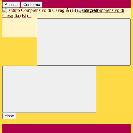
Annulla
Conferma
Istituto Comprensivo di
Cavaglià (BI)
close