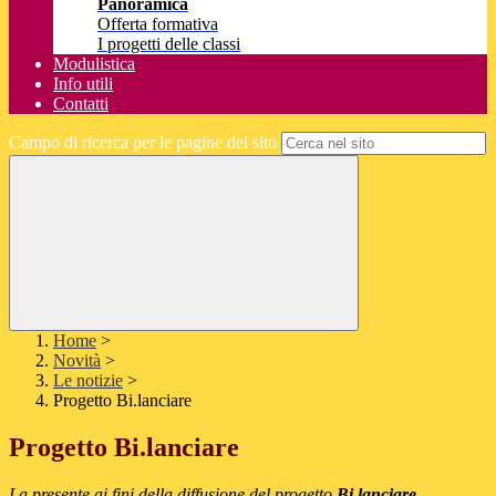
Panoramica
Offerta formativa
I progetti delle classi
Modulistica
Info utili
Contatti
Campo di ricerca per le pagine del sito
Home
>
Novità
>
Le notizie
>
Progetto Bi.lanciare
Progetto Bi.lanciare
La presente ai fini della diffusione del progetto
Bi.lanciare
,