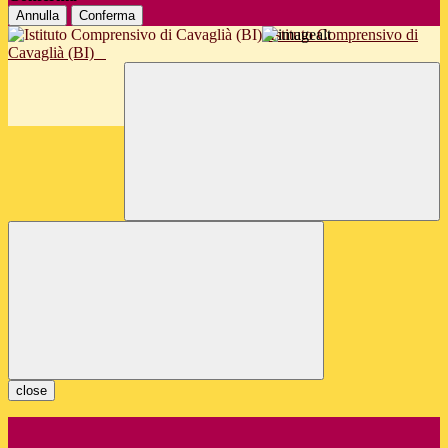
Annulla
Conferma
Istituto Comprensivo di
Cavaglià (BI)
close