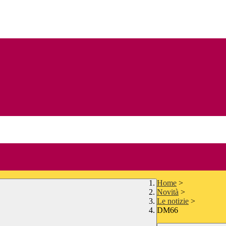
Home
>
Novità
>
Le notizie
>
DM66