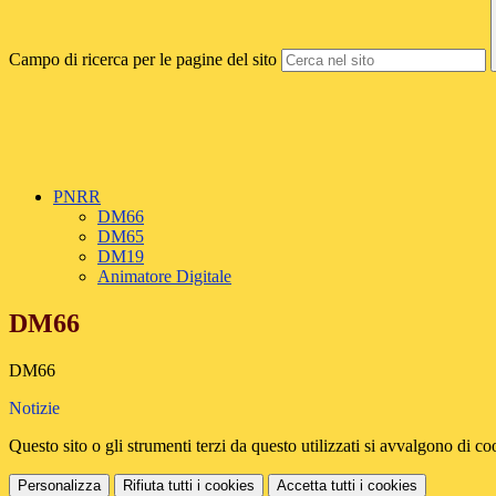
Campo di ricerca per le pagine del sito
PNRR
DM66
DM65
DM19
Animatore Digitale
DM66
DM66
Notizie
Questo sito o gli strumenti terzi da questo utilizzati si avvalgono di coo
Personalizza
Rifiuta tutti
i cookies
Accetta tutti
i cookies