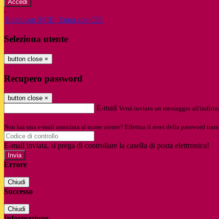
-
Entra con SPID
Entra con CIE
Seleziona utente
button close
×
Recupero password
button close
×
E-mail
Verrà inviato un messaggio all'indirizz
Non hai una e-mail associata al nome utente? Effettua il reset della password tram
E-mail inviata, si prega di controllare la casella di posta elettronica!
Errore
Chiudi
Successo
Chiudi
Informazione