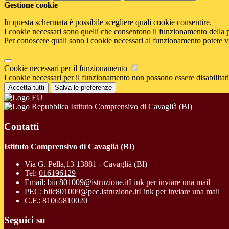
Gestione cookie
In questa schermata è possibile scegliere quali cookie consentire.
I cookie necessari sono quelli che consentono il funzionamento della pi
Per conoscere quali sono i cookie necessari al funzionamento potete v
Cookie necessari per il funzionamento
I cookie necessari per il funzionamento non possono essere disabilitati.
Accetta tutti
Salva le preferenze
Istituto Comprensivo di Cavaglià (BI)
Contatti
Istituto Comprensivo di Cavaglià (BI)
Via G. Pella,13 13881 - Cavaglià (BI)
Tel:
016196129
Email:
biic801009@istruzione.it
Link per inviare una mail
PEC:
biic801009@pec.istruzione.it
Link per inviare una mail
C.F.: 81065810020
Seguici su