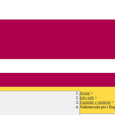
Home
>
Info utili
>
Famiglie e studenti
>
Vademecum per i Rapp