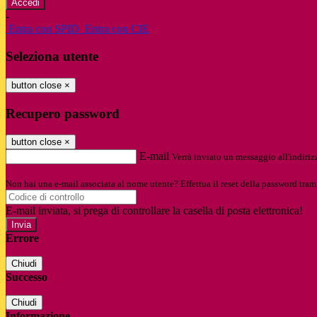
-
Entra con SPID
Entra con CIE
Seleziona utente
button close
×
Recupero password
button close
×
E-mail
Verrà inviato un messaggio all'indirizz
Non hai una e-mail associata al nome utente? Effettua il reset della password tram
E-mail inviata, si prega di controllare la casella di posta elettronica!
Errore
Chiudi
Successo
Chiudi
Informazione