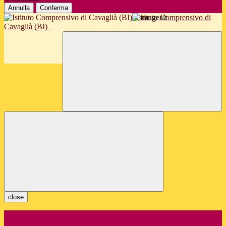
Annulla
Conferma
Istituto Comprensivo di
Cavaglià (BI)
close