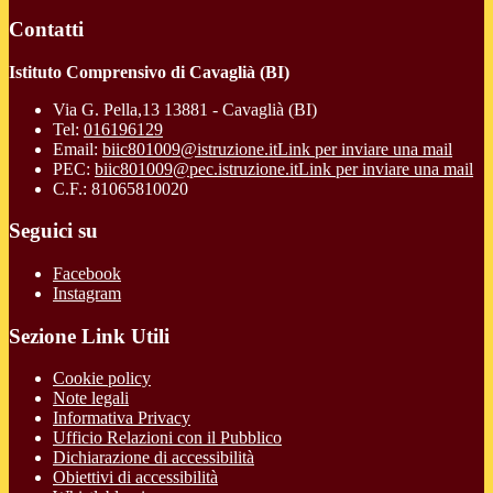
Contatti
Istituto Comprensivo di Cavaglià (BI)
Via G. Pella,13 13881 - Cavaglià (BI)
Tel:
016196129
Email:
biic801009@istruzione.it
Link per inviare una mail
PEC:
biic801009@pec.istruzione.it
Link per inviare una mail
C.F.: 81065810020
Seguici su
Facebook
Instagram
Sezione Link Utili
Cookie policy
Note legali
Informativa Privacy
Ufficio Relazioni con il Pubblico
Dichiarazione di accessibilità
Obiettivi di accessibilità