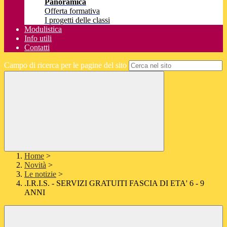
Panoramica
Offerta formativa
I progetti delle classi
Modulistica
Info utili
Contatti
Campo di ricerca per le pagine del sito
Home
>
Novità
>
Le notizie
>
.I.R.I.S. - SERVIZI GRATUITI FASCIA DI ETA' 6 - 9
ANNI