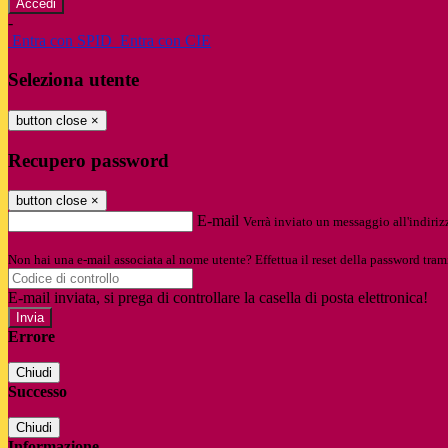
-
Entra con SPID
Entra con CIE
Seleziona utente
button close
×
Recupero password
button close
×
E-mail
Verrà inviato un messaggio all'indirizz
Non hai una e-mail associata al nome utente? Effettua il reset della password tram
E-mail inviata, si prega di controllare la casella di posta elettronica!
Errore
Chiudi
Successo
Chiudi
Informazione