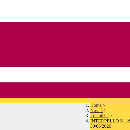
Home
>
Novità
>
Le notizie
>
INTERPELLO N. 1
30/06/2026