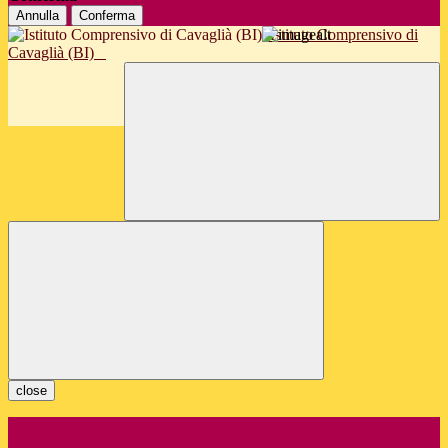
Annulla
Conferma
Istituto Comprensivo di
Cavaglià (BI)
close