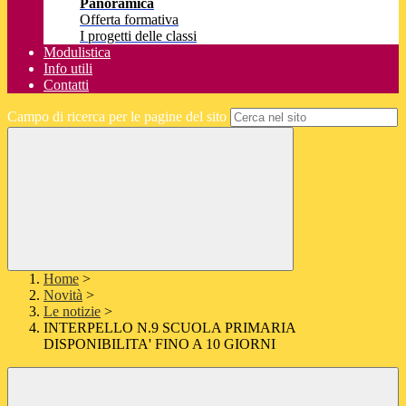
Panoramica
Offerta formativa
I progetti delle classi
Modulistica
Info utili
Contatti
Campo di ricerca per le pagine del sito
Home
>
Novità
>
Le notizie
>
INTERPELLO N.9 SCUOLA PRIMARIA
DISPONIBILITA' FINO A 10 GIORNI