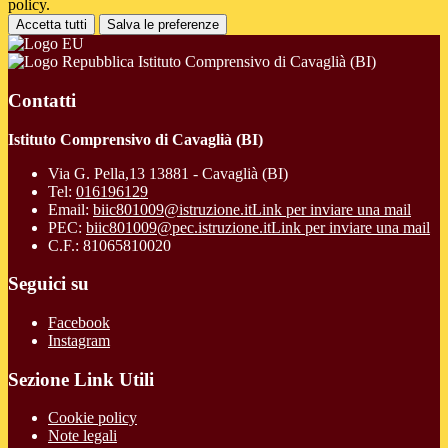
policy.
Accetta tutti
Salva le preferenze
Istituto Comprensivo di Cavaglià (BI)
Contatti
Istituto Comprensivo di Cavaglià (BI)
Via G. Pella,13 13881 - Cavaglià (BI)
Tel:
016196129
Email:
biic801009@istruzione.it
Link per inviare una mail
PEC:
biic801009@pec.istruzione.it
Link per inviare una mail
C.F.: 81065810020
Seguici su
Facebook
Instagram
Sezione Link Utili
Cookie policy
Note legali