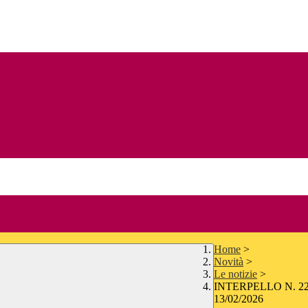
Home
>
Novità
>
Le notizie
>
INTERPELLO N. 2
13/02/2026