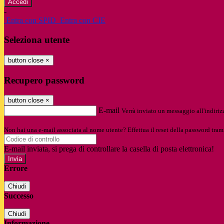
-
Entra con SPID
Entra con CIE
Seleziona utente
button close
×
Recupero password
button close
×
E-mail
Verrà inviato un messaggio all'indirizz
Non hai una e-mail associata al nome utente? Effettua il reset della password tram
E-mail inviata, si prega di controllare la casella di posta elettronica!
Errore
Chiudi
Successo
Chiudi
Informazione