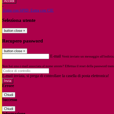
-
Entra con SPID
Entra con CIE
Seleziona utente
button close
×
Recupero password
button close
×
E-mail
Verrà inviato un messaggio all'indirizz
Non hai una e-mail associata al nome utente? Effettua il reset della password tram
E-mail inviata, si prega di controllare la casella di posta elettronica!
Errore
Chiudi
Successo
Chiudi
Informazione