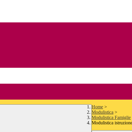
Home
>
Modulistica
>
Modulistica Famiglie
Modulistica istruzion