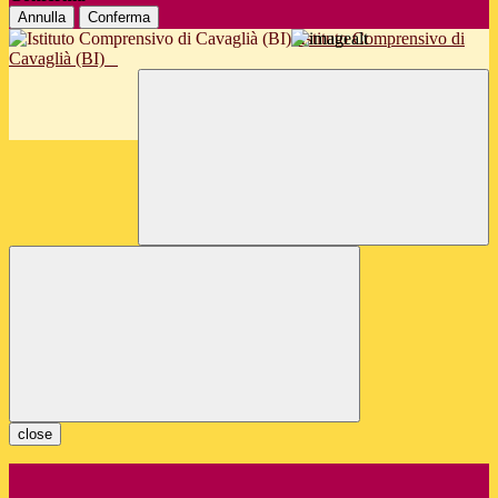
Annulla
Conferma
Istituto Comprensivo di
Cavaglià (BI)
close