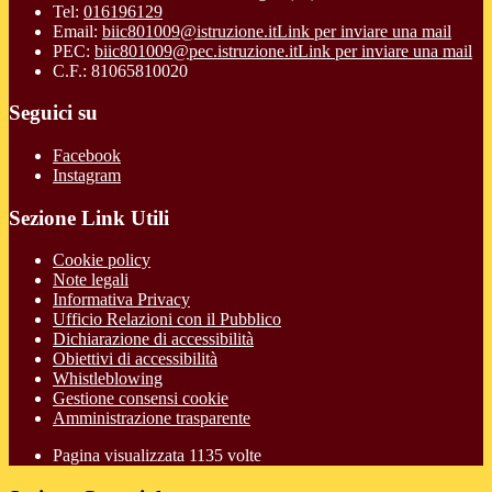
Tel:
016196129
Email:
biic801009@istruzione.it
Link per inviare una mail
PEC:
biic801009@pec.istruzione.it
Link per inviare una mail
C.F.: 81065810020
Seguici su
Facebook
Instagram
Sezione Link Utili
Cookie policy
Note legali
Informativa Privacy
Ufficio Relazioni con il Pubblico
Dichiarazione di accessibilità
Obiettivi di accessibilità
Whistleblowing
Gestione consensi cookie
Amministrazione trasparente
Pagina visualizzata
1135
volte