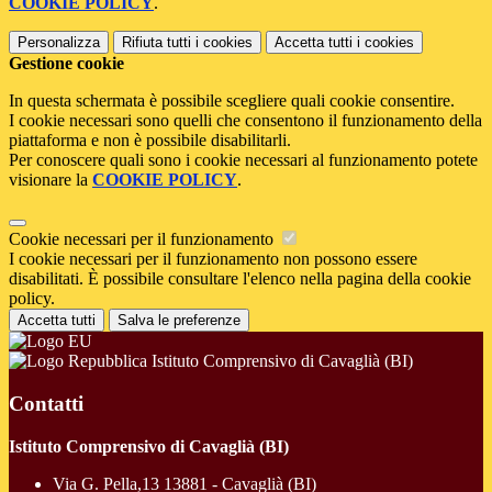
COOKIE POLICY
.
Personalizza
Rifiuta tutti
i cookies
Accetta tutti
i cookies
Gestione cookie
In questa schermata è possibile scegliere quali cookie consentire.
I cookie necessari sono quelli che consentono il funzionamento della
piattaforma e non è possibile disabilitarli.
Per conoscere quali sono i cookie necessari al funzionamento potete
visionare la
COOKIE POLICY
.
Cookie necessari per il funzionamento
I cookie necessari per il funzionamento non possono essere
disabilitati. È possibile consultare l'elenco nella pagina della cookie
policy.
Accetta tutti
Salva le preferenze
Istituto Comprensivo di Cavaglià (BI)
Contatti
Istituto Comprensivo di Cavaglià (BI)
Via G. Pella,13 13881 - Cavaglià (BI)