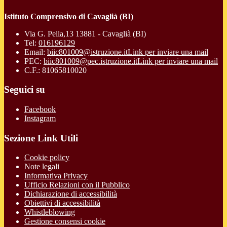
Istituto Comprensivo di Cavaglià (BI)
Via G. Pella,13 13881 - Cavaglià (BI)
Tel:
016196129
Email:
biic801009@istruzione.it
Link per inviare una mail
PEC:
biic801009@pec.istruzione.it
Link per inviare una mail
C.F.: 81065810020
Seguici su
Facebook
Instagram
Sezione Link Utili
Cookie policy
Note legali
Informativa Privacy
Ufficio Relazioni con il Pubblico
Dichiarazione di accessibilità
Obiettivi di accessibilità
Whistleblowing
Gestione consensi cookie