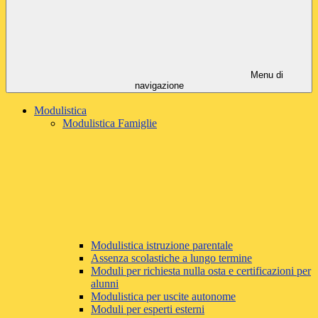
Menu di
navigazione
Modulistica
Modulistica Famiglie
Modulistica istruzione parentale
Assenza scolastiche a lungo termine
Moduli per richiesta nulla osta e certificazioni per
alunni
Modulistica per uscite autonome
Moduli per esperti esterni