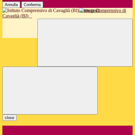
Annulla
Conferma
Istituto Comprensivo di
Cavaglià (BI)
close