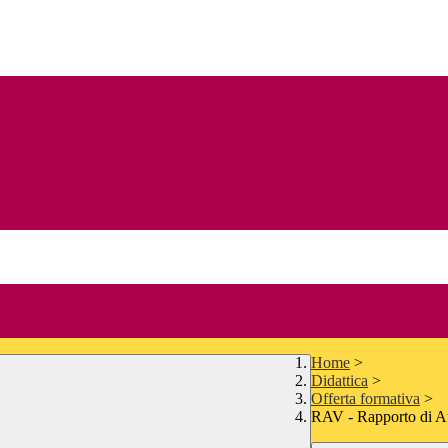
Home
>
Didattica
>
Offerta formativa
>
RAV - Rapporto di A