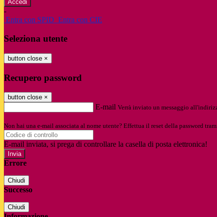
-
Entra con SPID
Entra con CIE
Seleziona utente
button close
×
Recupero password
button close
×
E-mail
Verrà inviato un messaggio all'indirizz
Non hai una e-mail associata al nome utente? Effettua il reset della password tram
E-mail inviata, si prega di controllare la casella di posta elettronica!
Errore
Chiudi
Successo
Chiudi
Informazione