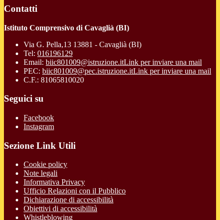
Contatti
Istituto Comprensivo di Cavaglià (BI)
Via G. Pella,13 13881 - Cavaglià (BI)
Tel:
016196129
Email:
biic801009@istruzione.it
Link per inviare una mail
PEC:
biic801009@pec.istruzione.it
Link per inviare una mail
C.F.: 81065810020
Seguici su
Facebook
Instagram
Sezione Link Utili
Cookie policy
Note legali
Informativa Privacy
Ufficio Relazioni con il Pubblico
Dichiarazione di accessibilità
Obiettivi di accessibilità
Whistleblowing