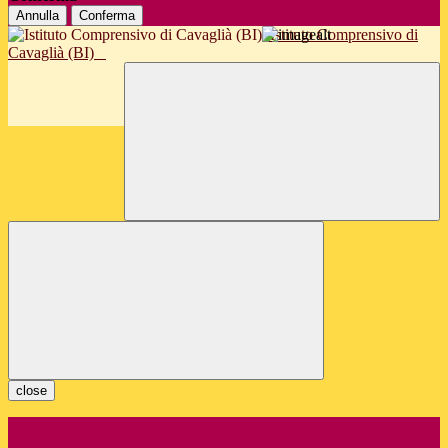
Annulla
Conferma
Istituto Comprensivo di
Cavaglià (BI)
close