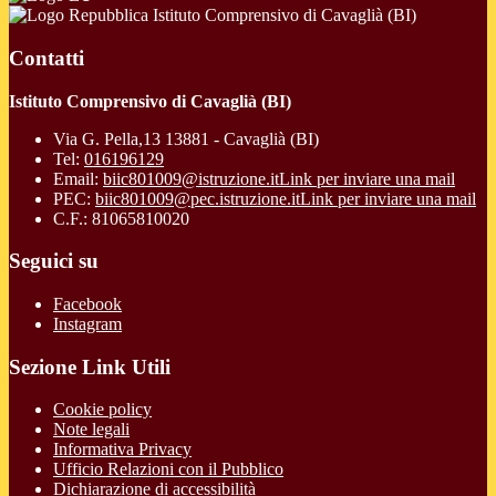
Istituto Comprensivo di Cavaglià (BI)
Contatti
Istituto Comprensivo di Cavaglià (BI)
Via G. Pella,13 13881 - Cavaglià (BI)
Tel:
016196129
Email:
biic801009@istruzione.it
Link per inviare una mail
PEC:
biic801009@pec.istruzione.it
Link per inviare una mail
C.F.: 81065810020
Seguici su
Facebook
Instagram
Sezione Link Utili
Cookie policy
Note legali
Informativa Privacy
Ufficio Relazioni con il Pubblico
Dichiarazione di accessibilità