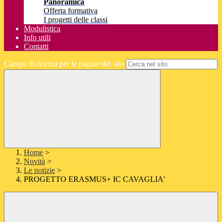
Panoramica
Offerta formativa
I progetti delle classi
Modulistica
Info utili
Contatti
Campo di ricerca per le pagine del sito
Home
>
Novità
>
Le notizie
>
PROGETTO ERASMUS+ IC CAVAGLIA'