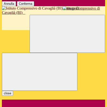
Annulla
Conferma
Istituto Comprensivo di
Cavaglià (BI)
close