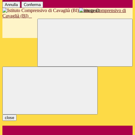
Annulla
Conferma
Istituto Comprensivo di
Cavaglià (BI)
close