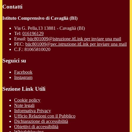
Contatti
Istituto Comprensivo di Cavaglià (BI)
Via G. Pella,13 13881 - Cavaglià (BI)
Tel:
016196129
Email:
biic801009@istruzione.it
Link per inviare una mail
PEC:
biic801009@pec.istruzione.it
Link per inviare una mail
C.F.: 81065810020
Seguici su
Facebook
Instagram
Sezione Link Utili
Cookie policy
Note legali
Informativa Privacy
Ufficio Relazioni con il Pubblico
Dichiarazione di accessibilità
Obiettivi di accessibilità
Whistleblowing