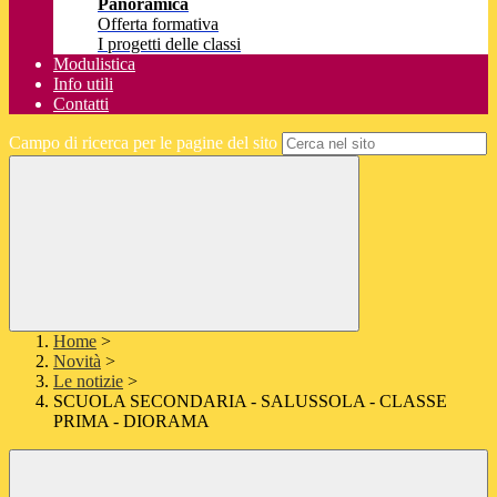
Panoramica
Offerta formativa
I progetti delle classi
Modulistica
Info utili
Contatti
Campo di ricerca per le pagine del sito
Home
>
Novità
>
Le notizie
>
SCUOLA SECONDARIA - SALUSSOLA - CLASSE
PRIMA - DIORAMA