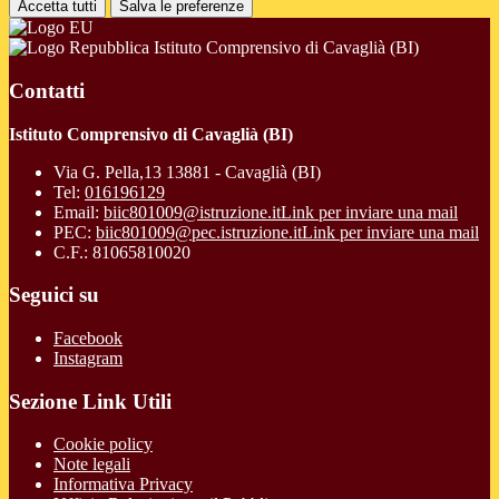
Accetta tutti
Salva le preferenze
Istituto Comprensivo di Cavaglià (BI)
Contatti
Istituto Comprensivo di Cavaglià (BI)
Via G. Pella,13 13881 - Cavaglià (BI)
Tel:
016196129
Email:
biic801009@istruzione.it
Link per inviare una mail
PEC:
biic801009@pec.istruzione.it
Link per inviare una mail
C.F.: 81065810020
Seguici su
Facebook
Instagram
Sezione Link Utili
Cookie policy
Note legali
Informativa Privacy