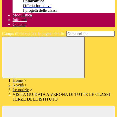
Panoramica
Offerta formativa
I progetti delle classi
Modulistica
Info utili
Contatti
Campo di ricerca per le pagine del sito
Home
>
Novità
>
Le notizie
>
VISITA GUIDATA A VERONA DI TUTTE LE CLASSI
TERZE DELL'ISTITUTO