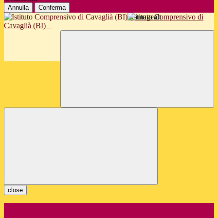
Annulla
Conferma
Istituto Comprensivo di
Cavaglià (BI)
close