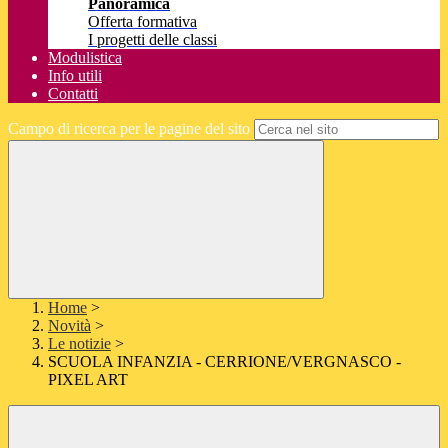
Panoramica
Offerta formativa
I progetti delle classi
Modulistica
Info utili
Contatti
Campo di ricerca per le pagine del sito
Home
>
Novità
>
Le notizie
>
SCUOLA INFANZIA - CERRIONE/VERGNASCO -
PIXEL ART