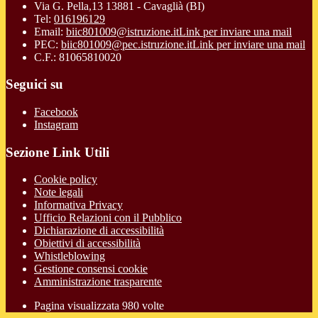
Via G. Pella,13 13881 - Cavaglià (BI)
Tel:
016196129
Email:
biic801009@istruzione.it
Link per inviare una mail
PEC:
biic801009@pec.istruzione.it
Link per inviare una mail
C.F.: 81065810020
Seguici su
Facebook
Instagram
Sezione Link Utili
Cookie policy
Note legali
Informativa Privacy
Ufficio Relazioni con il Pubblico
Dichiarazione di accessibilità
Obiettivi di accessibilità
Whistleblowing
Gestione consensi cookie
Amministrazione trasparente
Pagina visualizzata
980
volte