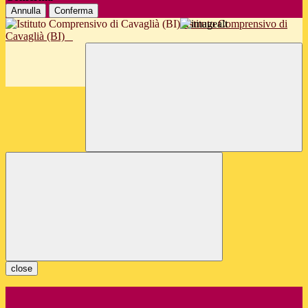
Annulla
Conferma
Istituto Comprensivo di
Cavaglià (BI)
close