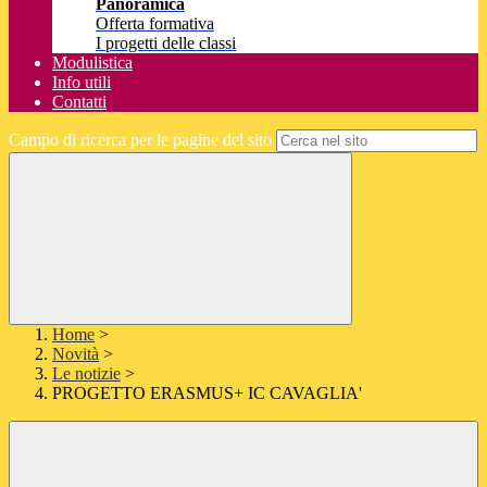
Panoramica
Offerta formativa
I progetti delle classi
Modulistica
Info utili
Contatti
Campo di ricerca per le pagine del sito
Home
>
Novità
>
Le notizie
>
PROGETTO ERASMUS+ IC CAVAGLIA'