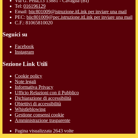
Via G. Pella,13 13881 - Cavaglià (BI)
Tel:
016196129
Email:
biic801009@istruzione.it
Link per inviare una mail
PEC:
biic801009@pec.istruzione.it
Link per inviare una mail
C.F.: 81065810020
Seguici su
Facebook
Instagram
Sezione Link Utili
Cookie policy
Note legali
Informativa Privacy
Ufficio Relazioni con il Pubblico
Dichiarazione di accessibilità
Obiettivi di accessibilità
Whistleblowing
Gestione consensi cookie
Amministrazione trasparente
Pagina visualizzata
2643
volte