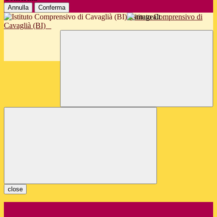
Annulla
Conferma
Istituto Comprensivo di
Cavaglià (BI)
close