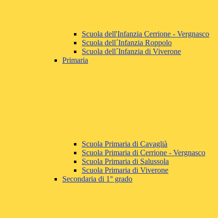
Scuola dell'Infanzia Cerrione - Vergnasco
Scuola dell´Infanzia Roppolo
Scuola dell´Infanzia di Viverone
Primaria
Scuola Primaria di Cavaglià
Scuola Primaria di Cerrione - Vergnasco
Scuola Primaria di Salussola
Scuola Primaria di Viverone
Secondaria di 1° grado