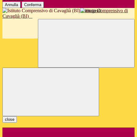
Annulla
Conferma
Istituto Comprensivo di
Cavaglià (BI)
close