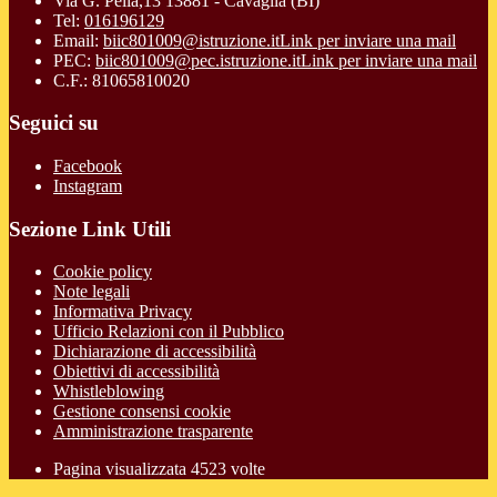
Via G. Pella,13 13881 - Cavaglià (BI)
Tel:
016196129
Email:
biic801009@istruzione.it
Link per inviare una mail
PEC:
biic801009@pec.istruzione.it
Link per inviare una mail
C.F.: 81065810020
Seguici su
Facebook
Instagram
Sezione Link Utili
Cookie policy
Note legali
Informativa Privacy
Ufficio Relazioni con il Pubblico
Dichiarazione di accessibilità
Obiettivi di accessibilità
Whistleblowing
Gestione consensi cookie
Amministrazione trasparente
Pagina visualizzata
4523
volte