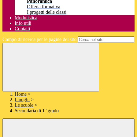
Panoramica
Offerta formativa
I progetti delle classi
Modulistica
Info utili
Contatti
Campo di ricerca per le pagine del sito
Home
>
I luoghi
>
Le scuole
>
Secondaria di 1° grado