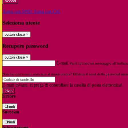
-
Entra con SPID
Entra con CIE
Seleziona utente
button close
×
Recupero password
button close
×
E-mail
Verrà inviato un messaggio all'indirizz
Non hai una e-mail associata al nome utente? Effettua il reset della password tram
E-mail inviata, si prega di controllare la casella di posta elettronica!
Errore
Chiudi
Successo
Chiudi
Informazione