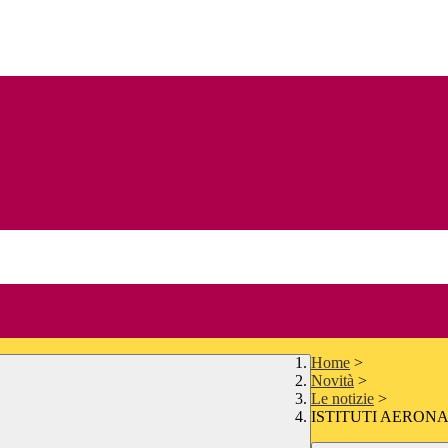
Home
>
Novità
>
Le notizie
>
ISTITUTI AERON