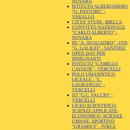
NOVARA
ISTITUTO ALBERGHIERO
"G. PASTORE" -
VARALLO
CITTA' STUDI - BIELLA
CONVITTO NAZIONALE
“CARLO ALBERTO” -
NOVARA
IIS "A. AVOGADRO" - ITIS
"G. GALILEI" - SANTHIA'
OPEN DAY PER
INSEGNANTI
ISTITUTO "CAMILLO
CAVOUR" - VERCELLI
POLO UMANISTICO
LICEALE - "L.
LAGRANGIA" -
VERCELLI
ITI "G.C. FACCIO" -
VERCELLI
LICEO SCIENTIFICO,
SCIENZE APPLICATE,
ECONOMICO, SCIENZE
UMANE, SPORTIVO
"GRAMSCI" - IVREA