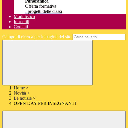
Panoramica
Offerta formativa
I progetti delle classi
Modulistica
Info utili
Contatti
Campo di ricerca per le pagine del sito
Home
>
Novità
>
Le notizie
>
OPEN DAY PER INSEGNANTI