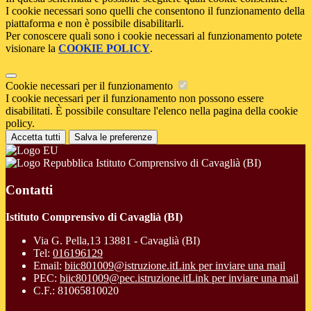
I cookie necessari sono quelli che consentono il funzionamento della
piattaforma e non è possibile disabilitarli.
Per conoscere quali sono i cookie necessari al funzionamento potete
visionare la
COOKIE POLICY
.
Cookie necessari per il funzionamento
I cookie necessari per il funzionamento non possono essere
disabilitati. È possibile consultare l'elenco nella pagina della cookie
policy.
Accetta tutti
Salva le preferenze
Istituto Comprensivo di Cavaglià (BI)
Contatti
Istituto Comprensivo di Cavaglià (BI)
Via G. Pella,13 13881 - Cavaglià (BI)
Tel:
016196129
Email:
biic801009@istruzione.it
Link per inviare una mail
PEC:
biic801009@pec.istruzione.it
Link per inviare una mail
C.F.: 81065810020