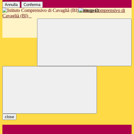
Annulla
Conferma
Istituto Comprensivo di
Cavaglià (BI)
close