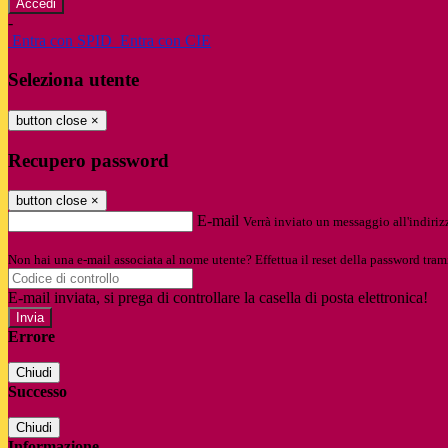
-
Entra con SPID
Entra con CIE
Seleziona utente
button close
×
Recupero password
button close
×
E-mail
Verrà inviato un messaggio all'indirizz
Non hai una e-mail associata al nome utente? Effettua il reset della password tram
E-mail inviata, si prega di controllare la casella di posta elettronica!
Errore
Chiudi
Successo
Chiudi
Informazione