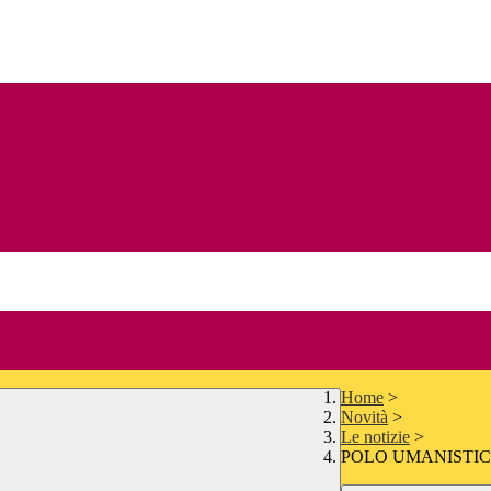
Home
>
Novità
>
Le notizie
>
POLO UMANISTICO