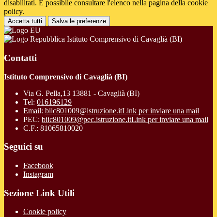
disabilitati. È possibile consultare l'elenco nella pagina della cookie
policy.
Accetta tutti
Salva le preferenze
Istituto Comprensivo di Cavaglià (BI)
Contatti
Istituto Comprensivo di Cavaglià (BI)
Via G. Pella,13 13881 - Cavaglià (BI)
Tel:
016196129
Email:
biic801009@istruzione.it
Link per inviare una mail
PEC:
biic801009@pec.istruzione.it
Link per inviare una mail
C.F.: 81065810020
Seguici su
Facebook
Instagram
Sezione Link Utili
Cookie policy