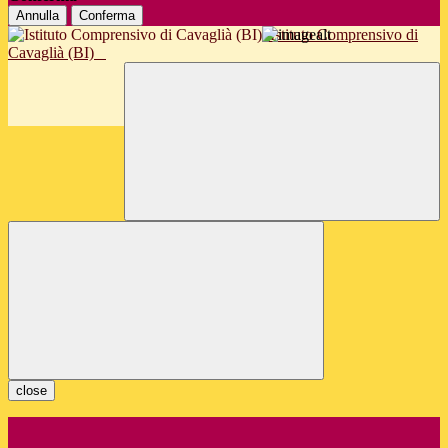
Annulla
Conferma
Istituto Comprensivo di
Cavaglià (BI)
close