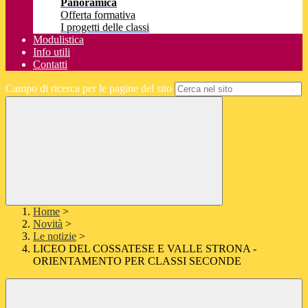
Panoramica
Offerta formativa
I progetti delle classi
Modulistica
Info utili
Contatti
Campo di ricerca per le pagine del sito
Home
>
Novità
>
Le notizie
>
LICEO DEL COSSATESE E VALLE STRONA -
ORIENTAMENTO PER CLASSI SECONDE