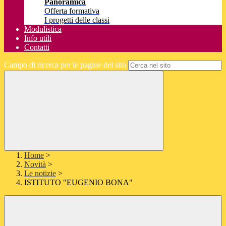
Panoramica
Offerta formativa
I progetti delle classi
Modulistica
Info utili
Contatti
Campo di ricerca per le pagine del sito
Home
>
Novità
>
Le notizie
>
ISTITUTO "EUGENIO BONA"