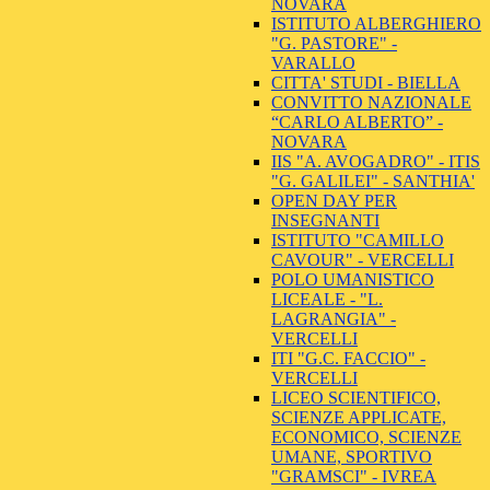
NOVARA
ISTITUTO ALBERGHIERO
"G. PASTORE" -
VARALLO
CITTA' STUDI - BIELLA
CONVITTO NAZIONALE
“CARLO ALBERTO” -
NOVARA
IIS "A. AVOGADRO" - ITIS
"G. GALILEI" - SANTHIA'
OPEN DAY PER
INSEGNANTI
ISTITUTO "CAMILLO
CAVOUR" - VERCELLI
POLO UMANISTICO
LICEALE - "L.
LAGRANGIA" -
VERCELLI
ITI "G.C. FACCIO" -
VERCELLI
LICEO SCIENTIFICO,
SCIENZE APPLICATE,
ECONOMICO, SCIENZE
UMANE, SPORTIVO
"GRAMSCI" - IVREA