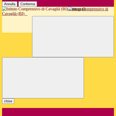
Annulla
Conferma
Istituto Comprensivo di
Cavaglià (BI)
close