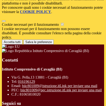
piattaforma e non è possibile disabilitarli.
Per conoscere quali sono i cookie necessari al funzionamento potete
visionare la
COOKIE POLICY
.
Cookie necessari per il funzionamento
I cookie necessari per il funzionamento non possono essere
disabilitati. È possibile consultare l'elenco nella pagina della cookie
policy.
Accetta tutti
Salva le preferenze
Istituto Comprensivo di Cavaglià (BI)
Contatti
Istituto Comprensivo di Cavaglià (BI)
Via G. Pella,13 13881 - Cavaglià (BI)
Tel:
016196129
Email:
biic801009@istruzione.it
Link per inviare una mail
PEC:
biic801009@pec.istruzione.it
Link per inviare una mail
C.F.: 81065810020
Seguici su