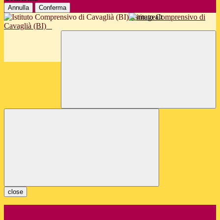
Annulla
Conferma
Istituto Comprensivo di
Cavaglià (BI)
close