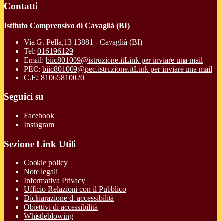
Contatti
Istituto Comprensivo di Cavaglià (BI)
Via G. Pella,13 13881 - Cavaglià (BI)
Tel:
016196129
Email:
biic801009@istruzione.it
Link per inviare una mail
PEC:
biic801009@pec.istruzione.it
Link per inviare una mail
C.F.: 81065810020
Seguici su
Facebook
Instagram
Sezione Link Utili
Cookie policy
Note legali
Informativa Privacy
Ufficio Relazioni con il Pubblico
Dichiarazione di accessibilità
Obiettivi di accessibilità
Whistleblowing