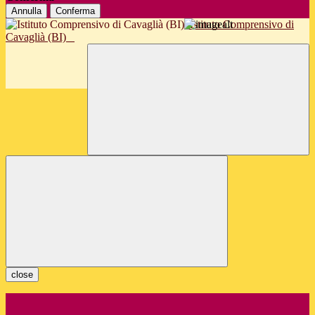
Annulla
Conferma
Istituto Comprensivo di
Cavaglià (BI)
close