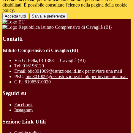
disabilitati. È possibile consultare l'elenco nella pagina della cookie
policy.
Accetta tutti
Salva le preferenze
Istituto Comprensivo di Cavaglià (BI)
Contatti
Istituto Comprensivo di Cavaglià (BI)
Via G. Pella,13 13881 - Cavaglià (BI)
Tel:
016196129
Email:
biic801009@istruzione.it
Link per inviare una mail
PEC:
biic801009@pec.istruzione.it
Link per inviare una mail
C.F.: 81065810020
Seguici su
Facebook
Instagram
Sezione Link Utili
Cookie policy