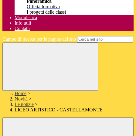
Panoramica
Offerta formativa
I progetti delle classi
Modulistica
Info utili
Contatti
Campo di ricerca per le pagine del sito
Home
>
Novità
>
Le notizie
>
LICEO ARTISTICO - CASTELLAMONTE