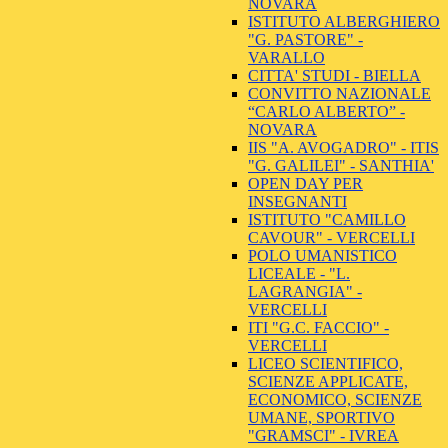
NOVARA
ISTITUTO ALBERGHIERO
"G. PASTORE" -
VARALLO
CITTA' STUDI - BIELLA
CONVITTO NAZIONALE
“CARLO ALBERTO” -
NOVARA
IIS "A. AVOGADRO" - ITIS
"G. GALILEI" - SANTHIA'
OPEN DAY PER
INSEGNANTI
ISTITUTO "CAMILLO
CAVOUR" - VERCELLI
POLO UMANISTICO
LICEALE - "L.
LAGRANGIA" -
VERCELLI
ITI "G.C. FACCIO" -
VERCELLI
LICEO SCIENTIFICO,
SCIENZE APPLICATE,
ECONOMICO, SCIENZE
UMANE, SPORTIVO
"GRAMSCI" - IVREA